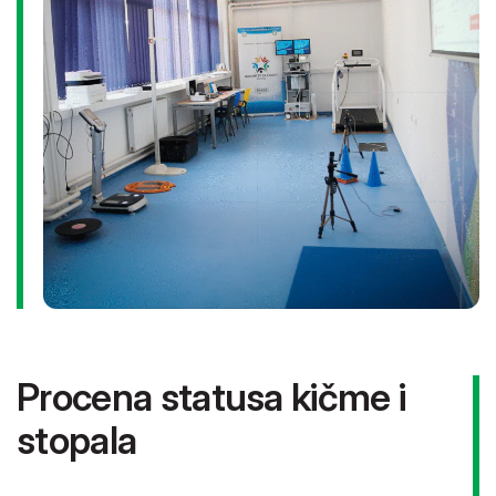
vrednost se izražava u stepenima.
Za procenu pokretljivosti sedalnih i mišića zadnje lože
buta koristi se klupica, a testovna procedura je Sit-and-
reach test.
Procena statusa kičme i
stopala