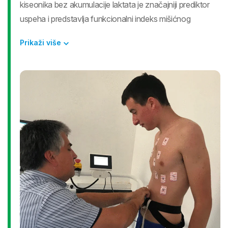
kiseonika bez akumulacije laktata je značajniji prediktor
uspeha i predstavlja funkcionalni indeks mišićnog
metabolizma. Laktatni prag predstavlja nivo intenziteta
Prikaži više
rada nakon koga koncentracija laktata u krvi počinje
eksponencijalno da raste. Sportisti kod kojih se ovaj prag
dešava kasnije, odnosno na većem intenzitetu rada, jesu
funcionalno dominantniji.
Protokol testiranja podrazumeva primenu nekoliko
nivoa opterećenja sa uzimanjem uzorka krvi na kraju
svakog nivoa, i utvrđivanjem količine laktata u
uzorku krvi pomoću laktat analizatora. Uzorci krvi se
uzimaju iz jagodice prsta ili resice uha. Testovi se
izvode na LODE traci za trčanje, primenom protokola
koji se sastoji iz 5-7 nivoa. Svaki nivo traje oko 3-5
minuta. Pauza između nivoa traje 20-30 sekundi,