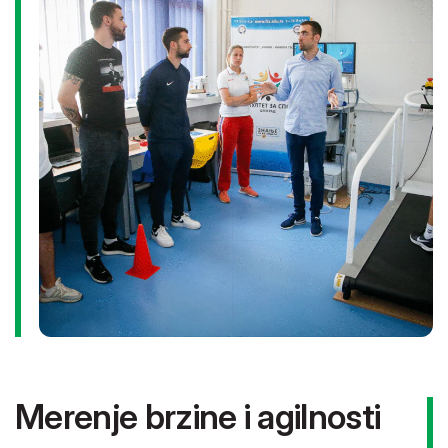
često se koriste kao pokazatelj longitudinalnih adaptacija
na trening ili rehabilitacioni proces, kao podatak za
poređenje nivoa jakosti između pojedinaca ili grupe
vežbača, i kao podatak kojim se utvrđuje eventualni
disbalanas između dve mišićne grupe.
Testovi se izvode pomoću dinamometra na Smit mašini u
izomerijskim uslovima. Vežbe koje mogu da se primene
su: čučanj, potisak sa ravne klupa, mrtvo dizanje, itd.
Podaci koji se dobijaju test protokolom:
Maksimalna sila (moment sile), kao mera jakosti,
Stopa produkcije sile (Rate of force development),
kao mera snage.
Merenje brzine i agilnosti