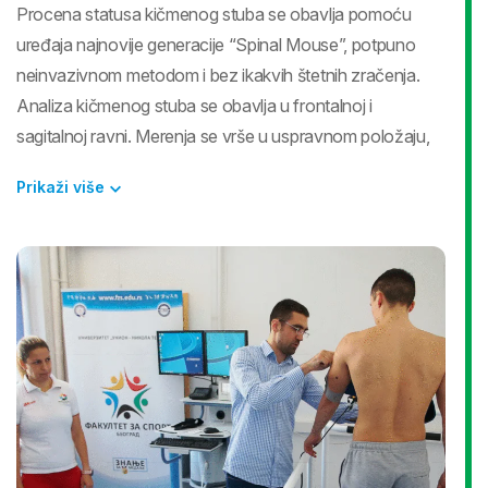
Procena statusa kičmenog stuba se obavlja pomoću
uređaja najnovije generacije “Spinal Mouse”, potpuno
neinvazivnom metodom i bez ikakvih štetnih zračenja.
Analiza kičmenog stuba se obavlja u frontalnoj i
sagitalnoj ravni. Merenja se vrše u uspravnom položaju,
pretklonu, zaklonu, kao i tokom otklona tela u levu i
Prikaži više
desnu stranu (ukupno 6 testova- merenja).
Procena statusa stopala se obavlja po principu
plantografije (otiska stopala), koji se uzima pomoću
termalno osetljive folije, pomoću uređaja ’’Foot Disc’’. Na
otisku se posmatra simetričnost oba stopala, otisak pete,
širina spoljašnjeg uzdužnog svoda, širina poprečnog
svoda i otisci prstiju.