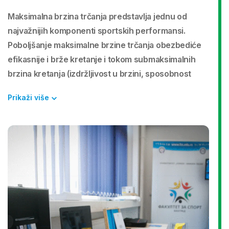
Maksimalna brzina trčanja predstavlja jednu od
najvažnijih komponenti sportskih performansi.
Poboljšanje maksimalne brzine trčanja obezbediće
efikasnije i brže kretanje i tokom submaksimalnih
brzina kretanja (izdržljivost u brzini, sposobnost
ponavljajućih sprinteva, itd). Ona takođe zavisi i od
Prikaži više
sposobnosti ubrzanja i agilnosti.
Dijagnostička procedura koja meri maksimalnu
brzinu i agilnost koristi
izuzetno pouzdan
sistem
fotoćelija, WITTY sistem, koji beleži rezultate sa
maksimalnom preciznošću
.
Sistem može pratiti
performanse na različitim testovima: pojedinačni sprint,
ponavljajući sprint, testove agilnosti prilagođene različitim
sportovima, itd.