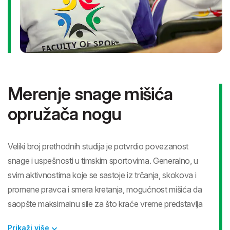
trenažnog opterećenja sa ciljem poboljšanja i
unapređenja ove sposobnosti.
Testovi se izvode na LODE traci za trčanje.
Dimenzije trake
su 190 × 70 cm i pogodna je za
testiranje sportista sa većom telesnom visinom i masom.
Merenje snage mišića
Protokol testiranja podrazumeva trajanje testa
opružača nogu
između 8 i 12 minuta (sa zagrevanjem malo duže).
Tokom trajanja testa opeterćenje se progresivno
povećava svakog minuta za 0.5 – 1 km/h, uz
Veliki broj prethodnih studija je potvrdio povezanost
konstantan nagib trake od 1%.
snage i uspešnosti u timskim sportovima. Generalno, u
svim aktivnostima koje se sastoje iz trčanja, skokova i
Podaci koji se dobijaju test protokolom:
promene pravca i smera kretanja, mogućnost mišića da
saopšte maksimalnu sile za što kraće vreme predstavlja
Maksimalna potrošnja kiseonika (VO2max – ml/kg),
važnu sposobnost.
Maksimalna aerobna brzina – brzina trčanja na nivou
Prikaži više