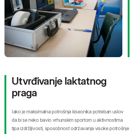
Brzinu je moguće meriti na deonicama od 5, 10, 20
metara (u laboratorijskim uslovima), i na 40, 60 i 100
metara (u terenskim uslovima).
Agilnost je moguće meriti primenom testova: 505 agility
test, T-test, Pro-agility test, itd.
Utvrđivanje laktatnog
praga
Iako je maksimalna potrošnja kiseonika potreban uslov
da bi se neko bavio vrhunskim sportom u aktivnostima
tipa izdržljivosti, sposobnost održavanja visoke potrošnje