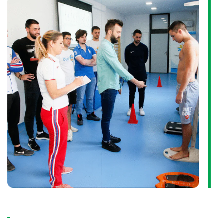
programiranja treninga i ishrane.
Prekomerna količina masnog tkiva predstavlja ozbiljan
zdravstveni rizik. Bolesti srca, visok krvni pritisak,
dijabetes, i druge bolesti, povezane su sa gojaznošću.
Povećanje telesne mase u određenim sportskim
disciplinama može prestavljati ograničavajući faktor u
ostvarivanju sportskog rezultata, i može opteretiti
zglobove i koštani sistem vežbača. Takođe, u određenim
okolnostima poželjno je povećati masu mišića zbog
potrebe za ispoljavanjem veće sile i snage.
Utvrđivanje sastava tela vrši se pomoću InBody
bioelektrične impedance.
Ova metoda je brza, laka i obezbeđuje informacije o
sledećim parametrima: