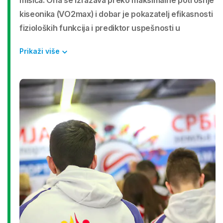
mišića. Ona se izražava preko maksimalne potrošnje
kiseonika (VO2max) i dobar je pokazatelj efikasnosti
fizioloških funkcija i prediktor uspešnosti u
sportovima izdržljivosti. Veća maksimalna potrošnja
Prikaži više
kiseonika znači i veći potencijal za uspehom u
pomenutim sportovima.
Dijagnostička procedura koja meri maksimalnu
potrošnju kiseonika tokom fizičke aktivnosti naziva
se ergospirometrija. Ta procedura podrazumeva
primenu kontinuiranog testa sa progresivnim
povećanjem opterećenja na pokretnoj traci i
praćenjem potrošnje kiseonika. Ostvareni rezultat
se poredi sa preporučenim vrednostima. Primenom
ovog testa dobija se i maksimalna aerobna brzina
(brzina kretanja na nivou maksimalne potrošnje
kiseonika) koja se može korisiti kao parametar