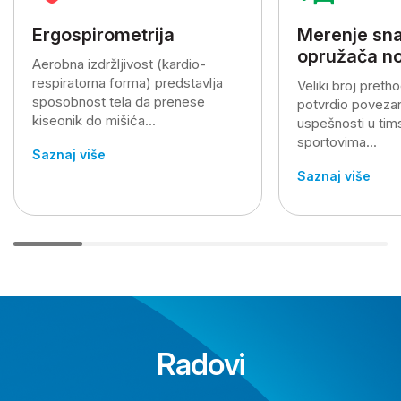
Ergospirometrija
Merenje sna
opružača n
Aerobna izdržljivost (kardio-
respiratorna forma) predstavlja
Veliki broj pretho
sposobnost tela da prenese
potvrdio povezan
kiseonik do mišića...
uspešnosti u tim
sportovima...
Saznaj više
Saznaj više
Radovi