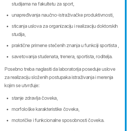
studijama na fakultetu za sport,
unapređivanja naučno-istraživačke produktivnosti,
sticanja uslova za organizaciju i realizaciju doktorskih
studija,
praktične primene stečenih znanja u funkciji sportista ,
savetovanja studenata, trenera, sportista, roditelja.
Posebno treba naglasiti da laboratorija poseduje uslove
za realizaciju složenih postupaka istraživanja i merenja
kojim se utvrđuje:
stanje zdravlja čoveka,
morfološke karakteristike čoveka,
motoričke i funkcionalne sposobnosti čoveka.