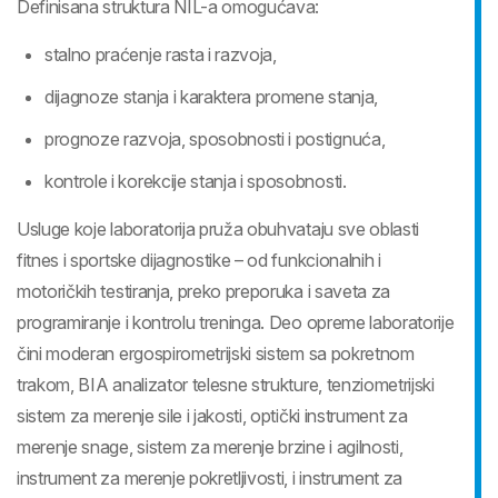
Definisana struktura NIL-a omogućava:
stalno praćenje rasta i razvoja,
dijagnoze stanja i karaktera promene stanja,
prognoze razvoja, sposobnosti i postignuća,
kontrole i korekcije stanja i sposobnosti.
Usluge koje laboratorija pruža obuhvataju sve oblasti
fitnes i sportske dijagnostike – od funkcionalnih i
motoričkih testiranja, preko preporuka i saveta za
programiranje i kontrolu treninga. Deo opreme laboratorije
čini moderan ergospirometrijski sistem sa pokretnom
trakom, BIA analizator telesne strukture, tenziometrijski
sistem za merenje sile i jakosti, optički instrument za
merenje snage, sistem za merenje brzine i agilnosti,
instrument za merenje pokretljivosti, i instrument za